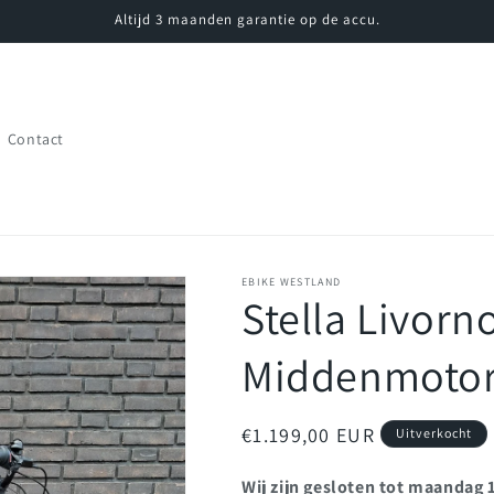
Altijd 3 maanden garantie op de accu.
Contact
EBIKE WESTLAND
Stella Livorn
Middenmotor
Normale
€1.199,00 EUR
Uitverkocht
prijs
Wij zijn gesloten tot maandag 