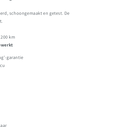
leerd, schoongemaakt en getest. De
t.
 1200 km
ewerkt
ug’-garantie
ccu
baar