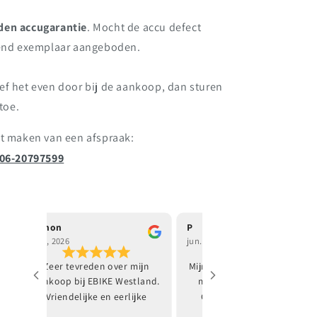
den accugarantie
. Mocht de accu defect
ngend exemplaar aangeboden.
ef het even door bij de aankoop, dan sturen
toe.
et maken van een afspraak:
06-20797599
P
Ismail Inci
jun., 2026
jun., 2026
Mijn dochter is helemaal blij
Vandaag hebben wij
met de elektrische fiets.
elektrische fietsen gekocht
Goede kwaliteit en een
bij EBike Westland. We zijn
redelijke prijs👍
uitstekend geholpen,