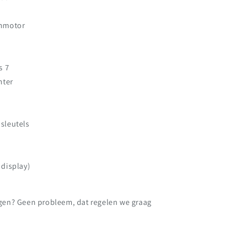
enmotor
s 7
hter
 sleutels
 display)
orgen? Geen probleem, dat regelen we graag