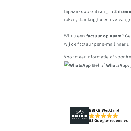
Bij aankoop ontvangt u
3 maan
raken, dan krijgt u een verva
Wilt u een
factuur op naam
? Ge
wij de factuur per e-mail naar u 
Voor meer informatie of voor h
Bel
of
WhatsApp:
nieki westerop
Manon
jul., 2026
jun., 2026
Betrouwbaar, reageert snel,
Zeer tevreden over mijn
EBIKE Westland
goede prijs en mooie
aankoop bij EBIKE Westland.
65 Google-recensies
kwaliteit fietsen. Vriendelijk
Vriendelijke en eerlijke
en beleefd, De fiets heeft hij
verkoper, duidelijke