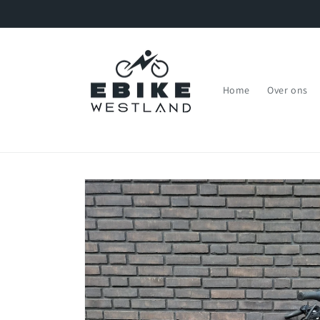
Meteen
naar de
content
Home
Over ons
Ga direct naar
productinformatie