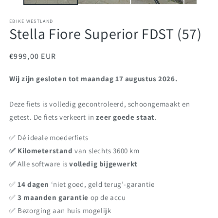
EBIKE WESTLAND
Stella Fiore Superior FDST (57)
Normale
€999,00 EUR
prijs
Wij zijn gesloten tot maandag 17 augustus 2026.
Deze fiets is volledig gecontroleerd, schoongemaakt en
getest. De fiets verkeert in
zeer goede staat
.
✅️ Dé ideale moederfiets
✅️ Kilometerstand
van slechts 3600 km
✅️
Alle software is
volledig bijgewerkt
✅️
14 dagen
‘niet goed, geld terug’-garantie
✅️
3 maanden garantie
op de accu
✅️ Bezorging aan huis mogelijk