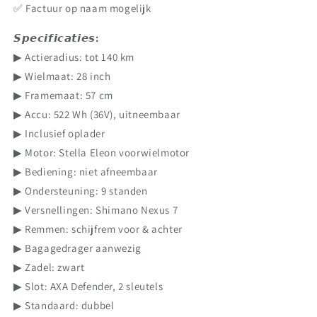
✅️ Factuur op naam mogelijk
𝙎𝙥𝙚𝙘𝙞𝙛𝙞𝙘𝙖𝙩𝙞𝙚𝙨:
▶ Actieradius: tot 140 km
▶ Wielmaat: 28 inch
▶ Framemaat: 57 cm
▶ Accu: 522 Wh (36V), uitneembaar
▶ Inclusief oplader
▶ Motor: Stella Eleon voorwielmotor
▶ Bediening: niet afneembaar
▶ Ondersteuning: 9 standen
▶ Versnellingen: Shimano Nexus 7
▶ Remmen: schijfrem voor & achter
▶ Bagagedrager aanwezig
▶ Zadel: zwart
▶ Slot: AXA Defender, 2 sleutels
▶ Standaard: dubbel