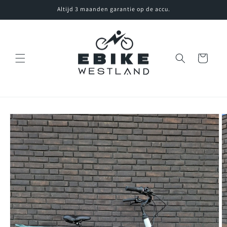
Meteen
Altijd 3 maanden garantie op de accu.
naar de
content
Winkelwagen
Ga direct naar
productinformatie