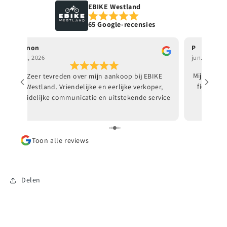
EBIKE Westland
65 Google-recensies
Manon
P
jun., 2026
jun., 2026
Zeer tevreden over mijn aankoop bij EBIKE
Mijn docht
Westland. Vriendelijke en eerlijke verkoper,
fiets. Go
duidelijke communicatie en uitstekende service
en garantie. Er wordt de tijd genomen om alles
goed uit te leggen en afspraken worden netjes
nagekomen. Ik ben ontzettend blij met mijn e-
Toon alle reviews
bike en kan EBIKE Westland van harte
aanbevelen!
Delen