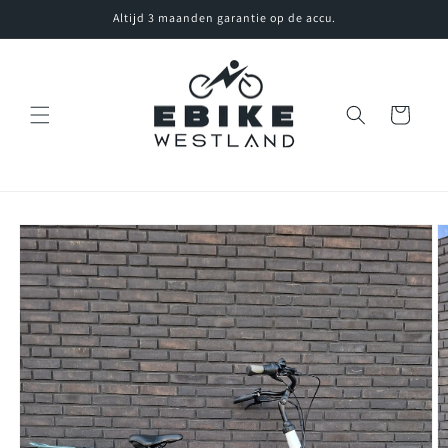
Meteen
Altijd 3 maanden garantie op de accu.
naar de
content
Winkelwagen
Ga direct naar
productinformatie