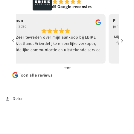
65 Google-recensies
Manon
P
jun., 2026
jun., 2026
Zeer tevreden over mijn aankoop bij EBIKE
Mijn docht
Westland. Vriendelijke en eerlijke verkoper,
fiets. Go
duidelijke communicatie en uitstekende service
en garantie. Er wordt de tijd genomen om alles
goed uit te leggen en afspraken worden netjes
nagekomen. Ik ben ontzettend blij met mijn e-
Toon alle reviews
bike en kan EBIKE Westland van harte
aanbevelen!
Delen