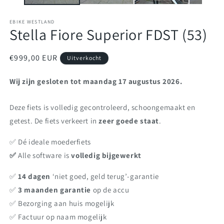
EBIKE WESTLAND
Stella Fiore Superior FDST (53)
Normale
€999,00 EUR
Uitverkocht
prijs
Wij zijn gesloten tot maandag 17 augustus 2026.
Deze fiets is volledig gecontroleerd, schoongemaakt en
getest. De fiets verkeert in
zeer goede staat
.
✅️ Dé ideale moederfiets
✅️
Alle software is
volledig bijgewerkt
✅️
14 dagen
‘niet goed, geld terug’-garantie
✅️
3 maanden garantie
op de accu
✅️ Bezorging aan huis mogelijk
✅️ Factuur op naam mogelijk